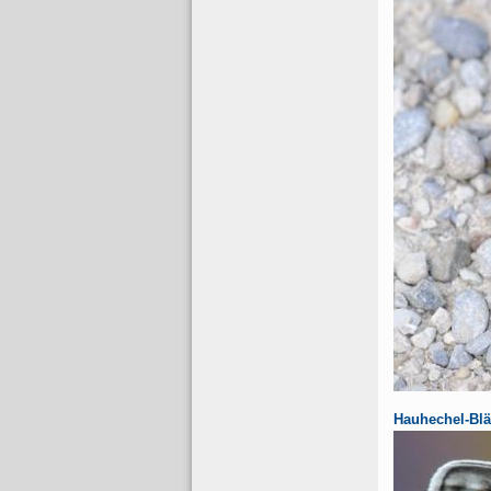
Hauhechel-Blä