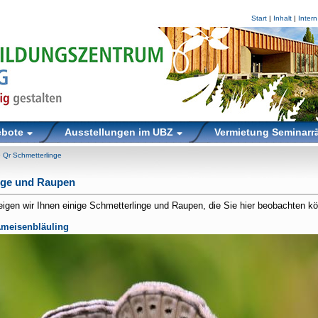
Start
|
Inhalt
|
Intern
ebote
Ausstellungen im UBZ
Vermietung Seminar
»
Qr Schmetterlinge
nge und Raupen
eigen wir Ihnen einige Schmetterlinge und Raupen, die Sie hier beobachten k
Ameisenbläuling