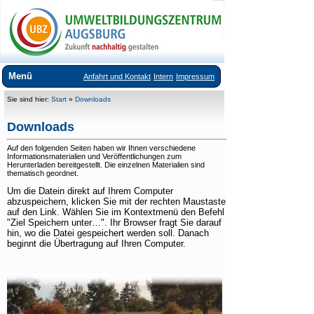
Menü
Anfahrt und Kontakt
Intern
Impressum
Über uns
Sie sind hier:
Start
»
Downloads
Veranstaltungsangebote
Downloads
Ausstellungen im UBZ
Auf den folgenden Seiten haben wir Ihnen verschiedene
Informationsmaterialien und Veröffentlichungen zum
Herunterladen bereitgestellt. Die einzelnen Materialien sind
Vermietung Seminarräume
thematisch geordnet.
Um die Datein direkt auf Ihrem Computer
Downloads
abzuspeichern, klicken Sie mit der rechten Maustaste
auf den Link. Wählen Sie im Kontextmenü den Befehl
Links
"Ziel Speichern unter…". Ihr Browser fragt Sie darauf
hin, wo die Datei gespeichert werden soll. Danach
beginnt die Übertragung auf Ihren Computer.