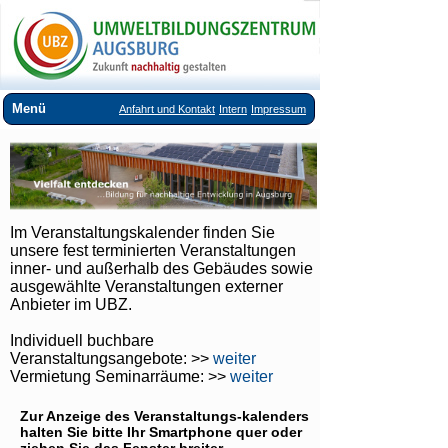
Menü
Anfahrt und Kontakt
Intern
Impressum
Über uns
Veranstaltungsangebote
Ausstellungen im UBZ
Im Veranstaltungskalender finden Sie
Vermietung Seminarräume
unsere fest terminierten Veranstaltungen
inner- und außerhalb des Gebäudes sowie
Downloads
ausgewählte Veranstaltungen externer
Anbieter im UBZ.
Links
Individuell buchbare
Veranstaltungsangebote: >>
weiter
Vermietung Seminarräume: >>
weiter
Zur Anzeige des Veranstaltungs-kalenders
halten Sie bitte Ihr Smartphone quer oder
ziehen Sie das Fenster breiter.