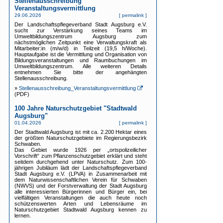
Stellenausschreibung
Veranstaltungsvermittlung
29.06.2026
[
permalink
]
Der Landschaftspflegeverband Stadt Augsburg e.V.
sucht zur Verstärkung seines Teams im
Umweltbildungszentrum Augsburg zum
nächstmöglichen Zeitpunkt eine Verwaltungskraft als
Mitarbeiter:in (m/w/d) in Teilzeit (19,5 h/Woche).
Hauptaufgabe ist die Vermittlung und Organisation von
Bildungsveranstaltungen und Raumbuchungen im
Umweltbildungszentrum. Alle weiteren Details
entnehmen Sie bitte der angehängten
Stellenausschreibung.
»
Stellenausschreibung_Veranstaltungsvermittlung
(PDF)
100 Jahre Naturschutzgebiet "Stadtwald
Augsburg"
01.04.2026
[
permalink
]
Der Stadtwald Augsburg ist mit ca. 2.200 Hektar eines
der größten Naturschutzgebiete im Regierungsbezirk
Schwaben.
Das Gebiet wurde 1926 per „ortspolizeilicher
Vorschrift“ zum Pflanzenschutzgebiet erklärt und steht
seitdem durchgehend unter Naturschutz. Zum 100-
jährigen Jubiläum lädt der Landschaftspflegeverband
Stadt Augsburg e.V. (LPVA) in Zusammenarbeit mit
dem Naturwissenschaftlichen Verein für Schwaben
(NWVS) und der Forstverwaltung der Stadt Augsburg
alle interessierten Bürgerinnen und Bürger ein, bei
vielfältigen Veranstaltungen die auch heute noch
schützenswerten Arten und Lebensräume im
Naturschutzgebiet Stadtwald Augsburg kennen zu
lernen.