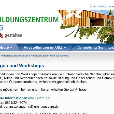
Start
|
Inhalt
|
Intern
ebote
Ausstellungen im UBZ
Vermietung Seminar
»
Veranstaltungsangebote
»
Fortbildungen Und Workshops
ngen und Workshops
tbildungen und Workshops thematisieren wir unterschiedliche Nachhaltigkeits
r-, Klima und Ressourcenschutz sowie Bildung und Gesellschaft und Demokr
ist ein Querschnittsthema, welches wir ganzheitlich denken.
zu möglichen Themen und Inhalten erhalten Sie auf Anfrage.
ere Informationen und Buchung:
fon: 0821/324-6074
l: veranstaltungen (at) ubz-augsburg.de