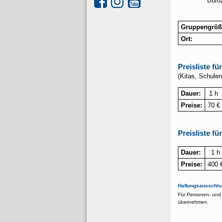
Büroz
Gruppengröß
Ort:
Preisliste f
(Kitas, Schulen
Dauer:
1 h
Preise:
70 €
Preisliste f
Dauer:
1 h
Preise:
400 
Haftungsausschlu
Für Personen- und 
übernehmen.