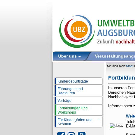
Über uns
Veranstaltungsang
Sie sind hier:
Start
Fortbildu
Kindergeburtstage
In unseren For
Führungen und
Bereichen Natu
Radtouren
Nachhaltigkeit 
Vorträge
Informationen 
Fortbildungen und
Workshops
Weit
Für Kindergärten und
+
Tele
Schulen
E-Mai