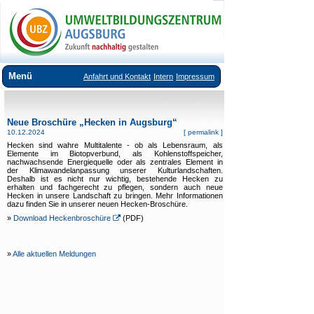
Menü
Anfahrt und Kontakt
Intern
Impressum
Über uns
Neue Broschüre „Hecken in Augsburg“
Veranstaltungsangebote
10.12.2024
[
permalink
]
Hecken sind wahre Multitalente - ob als Lebensraum, als
Ausstellungen im UBZ
Elemente im Biotopverbund, als Kohlenstoffspeicher,
nachwachsende Energiequelle oder als zentrales Element in
der Klimawandelanpassung unserer Kulturlandschaften.
Vermietung Seminarräume
Deshalb ist es nicht nur wichtig, bestehende Hecken zu
erhalten und fachgerecht zu pflegen, sondern auch neue
Downloads
Hecken in unsere Landschaft zu bringen. Mehr Informationen
dazu finden Sie in unserer neuen Hecken-Broschüre.
»
Links
Download Heckenbroschüre
(PDF)
»
Alle aktuellen Meldungen