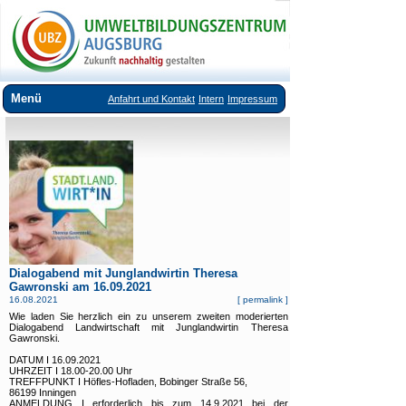
Menü
Anfahrt und Kontakt
Intern
Impressum
Über uns
Veranstaltungsangebote
Ausstellungen im UBZ
Vermietung Seminarräume
Downloads
Dialogabend mit Junglandwirtin Theresa
Links
Gawronski am 16.09.2021
16.08.2021
[
permalink
]
Wie laden Sie herzlich ein zu unserem zweiten moderierten
Dialogabend Landwirtschaft mit Junglandwirtin Theresa
Gawronski.
DATUM I 16.09.2021
UHRZEIT I 18.00-20.00 Uhr
TREFFPUNKT I Höfles-Hofladen, Bobinger Straße 56,
86199 Inningen
ANMELDUNG I erforderlich bis zum 14.9.2021 bei der