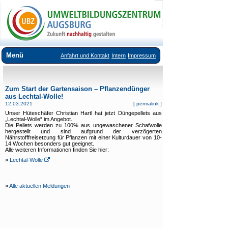
Menü
Anfahrt und Kontakt
Intern
Impressum
Über uns
Zum Start der Gartensaison – Pflanzendünger
Veranstaltungsangebote
aus Lechtal-Wolle!
12.03.2021
[
permalink
]
Ausstellungen im UBZ
Unser Hüteschäfer Christian Hartl hat jetzt Düngepellets aus
„Lechtal-Wolle“ im Angebot.
Vermietung Seminarräume
Die Pellets werden zu 100% aus ungewaschener Schafwolle
hergestellt und sind aufgrund der verzögerten
Nährstofffreisetzung für Pflanzen mit einer Kulturdauer von 10-
Downloads
14 Wochen besonders gut geeignet.
Alle weiteren Informationen finden Sie hier:
Links
»
Lechtal-Wolle
»
Alle aktuellen Meldungen