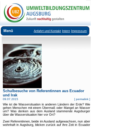
Menü
Anfahrt und Kontakt
Intern
Impressum
Über uns
Veranstaltungsangebote
Ausstellungen im UBZ
Vermietung Seminarräume
Downloads
Links
Schulbesuche von Referentinnen aus Ecuador
und Irak
09.07.2015
[
permalink
]
Wie ist die Wassersituation in anderen Ländern der Erde? Wie
gehen Menschen mit einem Übermaß oder Mangel an Wasser
um? Was denken aus dem Ausland stammende Augsburger
über die Wassersituation hier vor Ort?
Zwei Referentinnen, beide im Ausland aufgewachsen, nun aber
wohnhaft in Augsburg, blicken zurück auf ihre Zeit in Ecuador