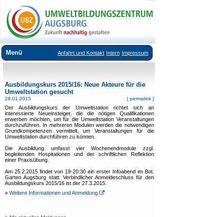
Menü
Anfahrt und Kontakt
Intern
Impressum
Über uns
Ausbildungskurs 2015/16: Neue Akteure für die
Veranstaltungsangebote
Umweltstation gesucht
28.01.2015
[
permalink
]
Ausstellungen im UBZ
Der Ausbildungskurs der Umweltstation richtet sich an
interessierte Neueinsteiger, die die nötigen Qualifikationen
Vermietung Seminarräume
erwerben möchten, um für die Umweltstation Veranstaltungen
durchzuführen. In mehreren Modulen werden die notwendigen
Grundkompetenzen vermittelt, um Veranstaltungen für die
Downloads
Umweltstation durchführen zu können.
Die Ausbildung umfasst vier Wochenendmodule zzgl.
Links
begleitenden Hospitationen und der schriftlichen Reflektion
einer Praxisübung.
Am 25.2.2015 findet von 19-20:30 ein erster Infoabend im Bot.
Garten Augsburg statt. Verbindlicher Anmeldeschluss für den
Ausbildungskurs 2015/16 ist der 27.3.2015.
»
Weitere Informationen und Anmeldung