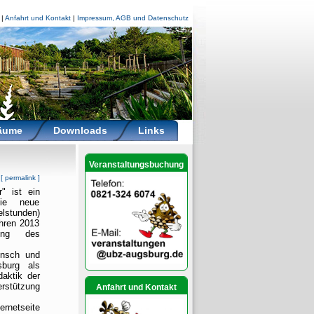
|
Anfahrt und Kontakt
|
Impressum, AGB und Datenschutz
räume
Downloads
Links
Veranstaltungsbuchung
[
permalink
]
" ist ein
Die neue
elstunden)
hren 2013
rung des
ensch und
burg als
aktik der
erstützung
Anfahrt und Kontakt
rnetseite