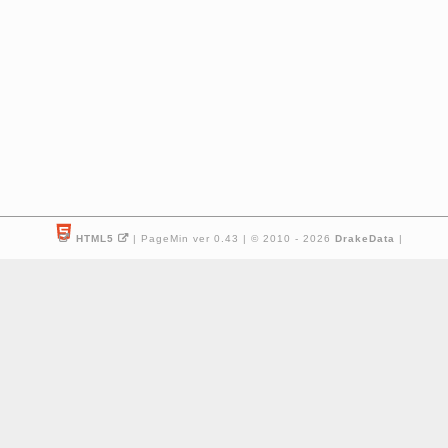
HTML5
| PageMin ver 0.43 | © 2010 - 2026
DrakeData
|