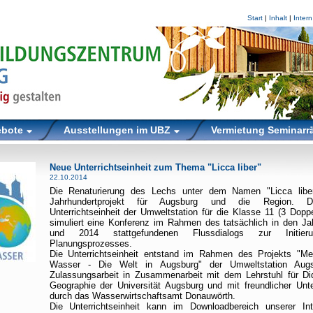
Start
|
Inhalt
|
Intern
ebote
Ausstellungen im UBZ
Vermietung Seminar
Neue Unterrichtseinheit zum Thema "Licca liber"
22.10.2014
Die Renaturierung des Lechs unter dem Namen "Licca liber
Jahrhundertprojekt für Augsburg und die Region. 
Unterrichtseinheit der Umweltstation für die Klasse 11 (3 Dopp
simuliert eine Konferenz im Rahmen des tatsächlich in den Ja
und 2014 stattgefundenen Flussdialogs zur Initie
Planungsprozesses.
Die Unterrichtseinheit entstand im Rahmen des Projekts "M
Wasser - Die Welt in Augsburg" der Umweltstation Augs
Zulassungsarbeit in Zusammenarbeit mit dem Lehrstuhl für Did
Geographie der Universität Augsburg und mit freundlicher Unt
durch das Wasserwirtschaftsamt Donauwörth.
Die Unterrichtseinheit kann im Downloadbereich unserer Inte