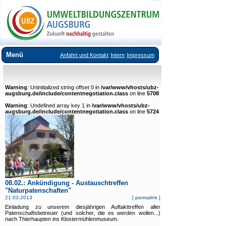
Menü
Anfahrt und Kontakt
Intern
Impressum
Über uns
Warning
: Uninitialized string offset 0 in
/var/www/vhosts/ubz-
Veranstaltungsangebote
augsburg.de/include/contentnegotiation.class
on line
5708
Warning
Ausstellungen im UBZ
: Undefined array key 1 in
/var/www/vhosts/ubz-
augsburg.de/include/contentnegotiation.class
on line
5724
Vermietung Seminarräume
Downloads
Links
08.02.: Ankündigung - Austauschtreffen
"Naturpatenschaften"
21.03.2013
[
permalink
]
Einladung zu unserem diesjährigen Auftakttreffen aller
Patenschaftsbetreuer (und solcher, die es werden wollen...)
nach Thierhaupten ins Klostermühlenmuseum.