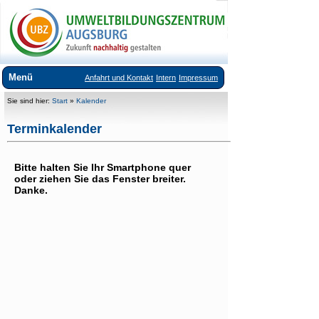
Menü
Anfahrt und Kontakt
Intern
Impressum
Über uns
Sie sind hier:
Start
»
Kalender
Veranstaltungsangebote
Terminkalender
Ausstellungen im UBZ
Bitte halten Sie Ihr Smartphone quer
Vermietung Seminarräume
oder ziehen Sie das Fenster breiter.
Danke.
Downloads
Links