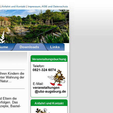
|
Anfahrt und Kontakt
|
Impressum, AGB und Datenschutz
räume
Downloads
Links
Veranstaltungsbuchung
ihren Kindern die
nter Wahrung der
n Natur…
d Eltern die
rfolgen. Das
Anfahrt und Kontakt
zepte, Bastel-