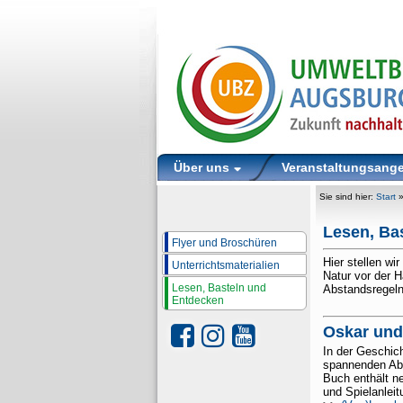
Über uns
Veranstaltungsang
Sie sind hier:
Start
Lesen, Ba
Flyer und Broschüren
Hier stellen wi
Unterrichtsmaterialien
Natur vor der 
Lesen, Basteln und
Abstandsregeln
Entdecken
Oskar und 
In der Geschich
spannenden Abe
Buch enthält n
und Spielanlei