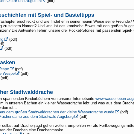
uch Oskar und Augustin
(pdf)
schichten mit Spiel- und Basteltipps
ashüpfer erschreckt und wie findet er in seiner neuen Wiese seine Freunde?
g zu seinem Namen? Und was ist das komische Etwas mit den großen Augen
nzen? Die Antworten liefern unsere drei Pocket-Stories mit passenden Spiel-
ng
(pdf)
df)
(pdf)
masken
Wespe
(pdf)
e Wespe
(pdf)
(pdf)
her Stadtwalddrache
en spannenden Kinderbüchern von unserer Internetseite
www.wasserleben-aug
arum in unseren Bächen ein kleiner Wasserdrache lebt und was aus dem Drach
den ist...
 aus dem großen Stadtwalddrachen der kleine Wasserdrache wurde
(pdf)
 Drachendame aus dem Stadtwald Augsburg
(pdf)
 selbst auf Drachenjagd gehen wollen, empfehlen wir als Fortbewegungsmittel
ken der Drachen eine Drachenmaske.