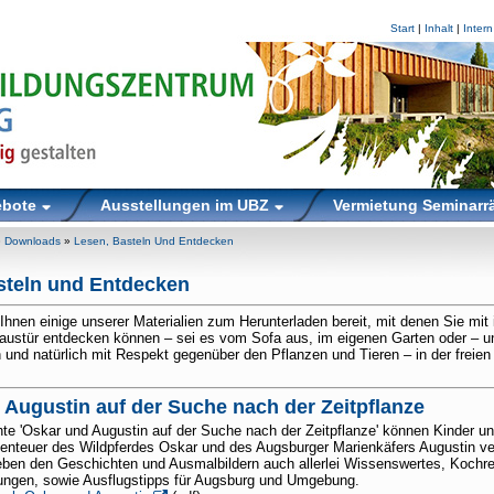
Start
|
Inhalt
|
Intern
ebote
Ausstellungen im UBZ
Vermietung Seminar
»
Downloads
»
Lesen, Basteln Und Entdecken
steln und Entdecken
r Ihnen einige unserer Materialien zum Herunterladen bereit, mit denen Sie mit 
Haustür entdecken können – sei es vom Sofa aus, im eigenen Garten oder – u
 und natürlich mit Respekt gegenüber den Pflanzen und Tieren – in der freie
Augustin auf der Suche nach der Zeitpflanze
te 'Oskar und Augustin auf der Suche nach der Zeitpflanze' können Kinder un
nteuer des Wildpferdes Oskar und des Augsburger Marienkäfers Augustin ve
eben den Geschichten und Ausmalbildern auch allerlei Wissenswertes, Kochre
tungen, sowie Ausflugstipps für Augsburg und Umgebung.