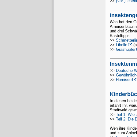
>>
(Vor-)Leseb
Insektenge
Was hat den Gr
Ameisenbläulin
und drei Schwä
Basteltipps…
>>
Schmetterli
>>
Libelle
(p
>>
Grashüpfer
Insekten
>>
Deutsche 
>>
Gewöhnlich
>>
Hornisse
Kinderbüc
In diesen beid
erfahrt Ihr, w
Stadtwald gewor
>>
Teil 1: Wie
>>
Teil 2: Die
Wen ihre Kinder
und zum Anloc