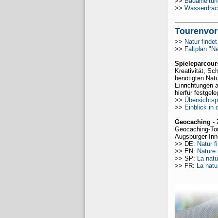
>>
Bauanleitun
>>
Wasserdra
Tourenvor
>>
Natur findet
>>
Faltplan "N
Spieleparcour
Kreativität, Sc
benötigten Natu
Einrichtungen a
hierfür festgel
>>
Übersichtsp
>>
Einblick in 
Geocaching
- 
Geocaching-Tou
Augsburger Inn
>> DE:
Natur f
>> EN:
Nature 
>> SP:
La natu
>> FR:
La natu