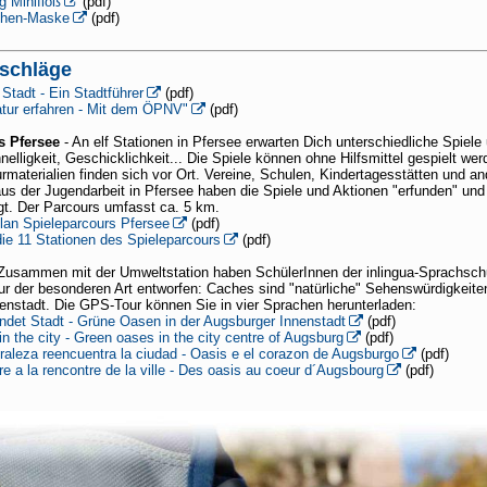
g Minifloß
(pdf)
chen-Maske
(pdf)
schläge
 Stadt - Ein Stadtführer
(pdf)
atur erfahren - Mit dem ÖPNV"
(pdf)
s Pfersee
- An elf Stationen in Pfersee erwarten Dich unterschiedliche Spiele
hnelligkeit, Geschicklichkeit... Die Spiele können ohne Hilfsmittel gespielt wer
rmaterialien finden sich vor Ort. Vereine, Schulen, Kindertagesstätten und an
us der Jugendarbeit in Pfersee haben die Spiele und Aktionen "erfunden" und
egt. Der Parcours umfasst ca. 5 km.
lan Spieleparcours Pfersee
(pdf)
die 11 Stationen des Spieleparcours
(pdf)
Zusammen mit der Umweltstation haben SchülerInnen der inlingua-Sprachsch
r der besonderen Art entworfen: Caches sind "natürliche" Sehenswürdigkeiten
enstadt. Die GPS-Tour können Sie in vier Sprachen herunterladen:
indet Stadt - Grüne Oasen in der Augsburger Innenstadt
(pdf)
in the city - Green oases in the city centre of Augsburg
(pdf)
raleza reencuentra la ciudad - Oasis e el corazon de Augsburgo
(pdf)
re a la rencontre de la ville - Des oasis au coeur d´Augsbourg
(pdf)