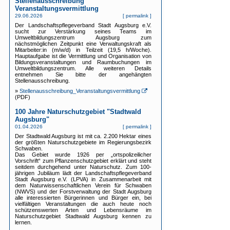
Stellenausschreibung
Veranstaltungsvermittlung
29.06.2026
[
permalink
]
Der Landschaftspflegeverband Stadt Augsburg e.V.
sucht zur Verstärkung seines Teams im
Umweltbildungszentrum Augsburg zum
nächstmöglichen Zeitpunkt eine Verwaltungskraft als
Mitarbeiter:in (m/w/d) in Teilzeit (19,5 h/Woche).
Hauptaufgabe ist die Vermittlung und Organisation von
Bildungsveranstaltungen und Raumbuchungen im
Umweltbildungszentrum. Alle weiteren Details
entnehmen Sie bitte der angehängten
Stellenausschreibung.
»
Stellenausschreibung_Veranstaltungsvermittlung
(PDF)
100 Jahre Naturschutzgebiet "Stadtwald
Augsburg"
01.04.2026
[
permalink
]
Der Stadtwald Augsburg ist mit ca. 2.200 Hektar eines
der größten Naturschutzgebiete im Regierungsbezirk
Schwaben.
Das Gebiet wurde 1926 per „ortspolizeilicher
Vorschrift“ zum Pflanzenschutzgebiet erklärt und steht
seitdem durchgehend unter Naturschutz. Zum 100-
jährigen Jubiläum lädt der Landschaftspflegeverband
Stadt Augsburg e.V. (LPVA) in Zusammenarbeit mit
dem Naturwissenschaftlichen Verein für Schwaben
(NWVS) und der Forstverwaltung der Stadt Augsburg
alle interessierten Bürgerinnen und Bürger ein, bei
vielfältigen Veranstaltungen die auch heute noch
schützenswerten Arten und Lebensräume im
Naturschutzgebiet Stadtwald Augsburg kennen zu
lernen.