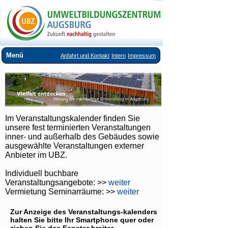
Menü
Anfahrt und Kontakt
Intern
Impressum
Über uns
Veranstaltungsangebote
Ausstellungen im UBZ
Im Veranstaltungskalender finden Sie
Vermietung Seminarräume
unsere fest terminierten Veranstaltungen
inner- und außerhalb des Gebäudes sowie
Downloads
ausgewählte Veranstaltungen externer
Anbieter im UBZ.
Links
Individuell buchbare
Veranstaltungsangebote: >>
weiter
Vermietung Seminarräume: >>
weiter
Zur Anzeige des Veranstaltungs-kalenders
halten Sie bitte Ihr Smartphone quer oder
ziehen Sie das Fenster breiter.