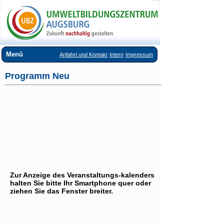
Menü
Anfahrt und Kontakt
Intern
Impressum
Über uns
Programm Neu
Veranstaltungsangebote
Ausstellungen im UBZ
Vermietung Seminarräume
Downloads
Links
Zur Anzeige des Veranstaltungs-kalenders
halten Sie bitte Ihr Smartphone quer oder
ziehen Sie das Fenster breiter.