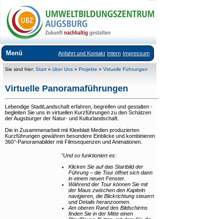
Menü
Anfahrt und Kontakt
Intern
Impressum
Über uns
Sie sind hier:
Start
»
über Uns
»
Projekte
»
Virtuelle Führungen
Anfahrt und Kontakt
Virtuelle Panoramaführungen
Team
Lebendige StadtLandschaft erfahren, begreifen und gestalten -
begleiten Sie uns in virtuellen Kurzführungen zu den Schätzen
+
Aufgaben und Themen
der Augsburger der Natur- und Kulturlandschaft.
+
Leitbild und pädagogisches Konzept
Die in Zusammenarbeit mit Kleeblatt Medien produzierten
Kurzführungen gewähren besondere Einblicke und kombinieren
360°-Panoramabilder mit Filmsequenzen und Animationen.
+
Projekte
"Und so funktioniert es:
+
Gebäude
Klicken Sie auf das Startbild der
Führung – die Tour öffnet sich dann
Aktuelles
in einem neuen Fenster.
Während der Tour können Sie mit
der Maus zwischen den Kapiteln
Veranstaltungsangebote
navigieren, die Blickrichtung steuern
und Details heranzoomen.
Ausstellungen im UBZ
Am oberen Rand des Bildschirms
finden Sie in der Mitte einen