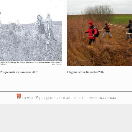
m
Pflegeeinsatz im November 2007
Pflegeeinsatz im November 2007
HTML5
| PageMin ver 0.43 | © 2010 - 2026
DrakeData
|