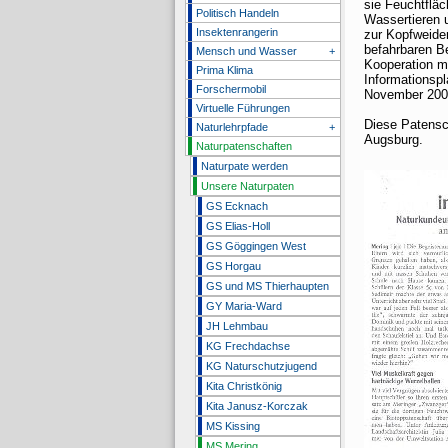
sie Feuchtflä
Politisch Handeln
Wassertieren 
Insektenrangerin
zur Kopfweide
befahrbaren Be
Mensch und Wasser
+
Kooperation mi
Prima Klima
Informationspl
Forschermobil
November 2007 
Virtuelle Führungen
Diese Patensc
Naturlehrpfade
+
Augsburg.
Naturpatenschaften
Naturpate werden
Unsere Naturpaten
GS Ecknach
GS Elias-Holl
GS Göggingen West
GS Horgau
GS und MS Thierhaupten
GY Maria-Ward
JH Lehmbau
KG Frechdachse
KG Naturschutzjugend
Kita Christkönig
Kita Janusz-Korczak
MS Kissing
MS Mering