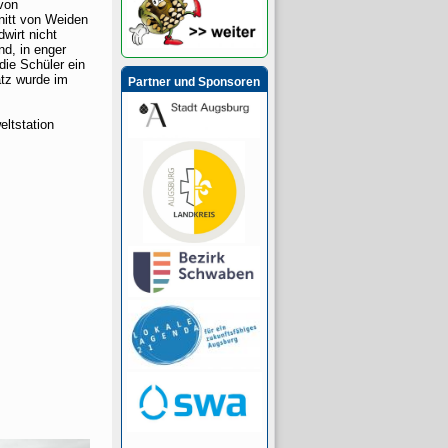
von
nitt von Weiden
wirt nicht
nd, in enger
die Schüler ein
atz wurde im
Partner und Sponsoren
ltstation