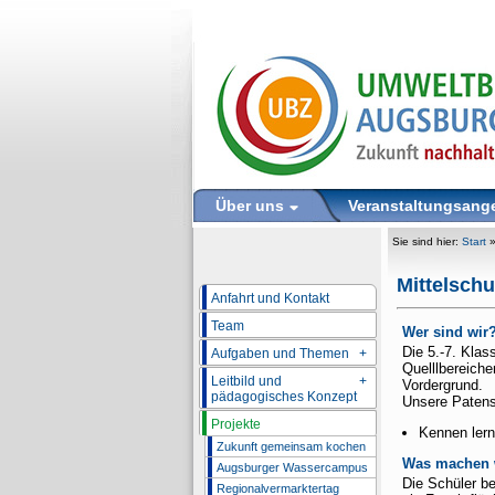
Über uns
Veranstaltungsang
Sie sind hier:
Start
Mittelsch
Anfahrt und Kontakt
Team
Wer sind wir
Die 5.-7. Klas
Aufgaben und Themen
+
Quelllbereich
Leitbild und
+
Vordergrund.
pädagogisches Konzept
Unsere Patensc
Projekte
Kennen ler
Zukunft gemeinsam kochen
Was machen 
Augsburger Wassercampus
Die Schüler be
Regionalvermarktertag