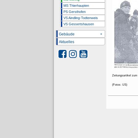
MS Thierhaupten
PS Gersthofen
VS Aindling-Todtenweis
VS Gessertshausen
Gebäude
+
Aktuelles
Zeitungsartikel zu
(Fotos: US)