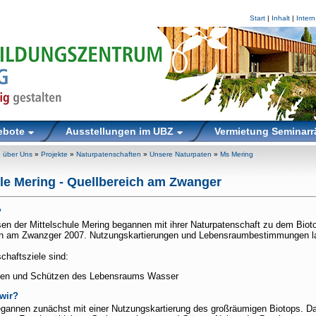
Start
|
Inhalt
|
Intern
ebote
Ausstellungen im UBZ
Vermietung Seminar
»
über Uns
»
Projekte
»
Naturpatenschaften
»
Unsere Naturpaten
»
Ms Mering
ule Mering - Quellbereich am Zwanger
?
sen der Mittelschule Mering begannen mit ihrer Naturpatenschaft zu dem Biot
en am Zwanzger 2007. Nutzungskartierungen und Lebensraumbestimmungen l
haftsziele sind:
nen und Schützen des Lebensraums Wasser
wir?
gannen zunächst mit einer Nutzungskartierung des großräumigen Biotops. Dab