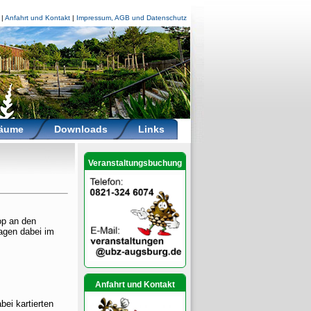
|
Anfahrt und Kontakt
|
Impressum, AGB und Datenschutz
räume
Downloads
Links
Veranstaltungsbuchung
op an den
agen dabei im
Anfahrt und Kontakt
ei kartierten