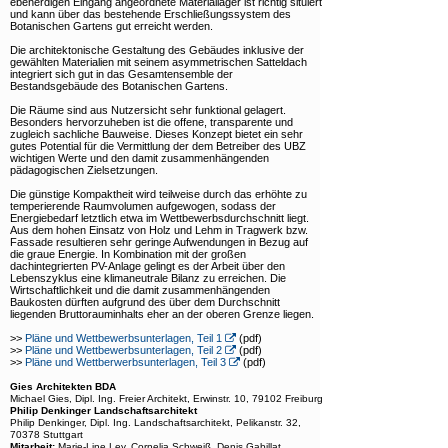
ebenerdigen Eingang angeordnete Materiallager ist richtig situiert
Vermietung Seminarräume
und kann über das bestehende Erschließungssystem des
Botanischen Gartens gut erreicht werden.
Downloads
Die architektonische Gestaltung des Gebäudes inklusive der
gewählten Materialien mit seinem asymmetrischen Satteldach
integriert sich gut in das Gesamtensemble der
Links
Bestandsgebäude des Botanischen Gartens.
Die Räume sind aus Nutzersicht sehr funktional gelagert.
Besonders hervorzuheben ist die offene, transparente und
zugleich sachliche Bauweise. Dieses Konzept bietet ein sehr
gutes Potential für die Vermittlung der dem Betreiber des UBZ
wichtigen Werte und den damit zusammenhängenden
pädagogischen Zielsetzungen.
Die günstige Kompaktheit wird teilweise durch das erhöhte zu
temperierende Raumvolumen aufgewogen, sodass der
Energiebedarf letztlich etwa im Wettbewerbsdurchschnitt liegt.
Aus dem hohen Einsatz von Holz und Lehm in Tragwerk bzw.
Fassade resultieren sehr geringe Aufwendungen in Bezug auf
die graue Energie. In Kombination mit der großen
dachintegrierten PV-Anlage gelingt es der Arbeit über den
Lebenszyklus eine klimaneutrale Bilanz zu erreichen. Die
Wirtschaftlichkeit und die damit zusammenhängenden
Baukosten dürften aufgrund des über dem Durchschnitt
liegenden Bruttorauminhalts eher an der oberen Grenze liegen.
>>
Pläne und Wettbewerbsunterlagen, Teil 1
(pdf)
>>
Pläne und Wettbewerbsunterlagen, Teil 2
(pdf)
>>
Pläne und Wettberwerbsunterlagen, Teil 3
(pdf)
Gies Architekten BDA
Michael Gies, Dipl. Ing. Freier Architekt, Erwinstr. 10, 79102 Freiburg
Philip Denkinger Landschaftsarchitekt
Philip Denkinger, Dipl. Ing. Landschaftsarchitekt, Pelikanstr. 32,
70378 Stuttgart
Mitarbeit:
Marie-Line Ley, Cornelia Schweiß, Denis Gabillat