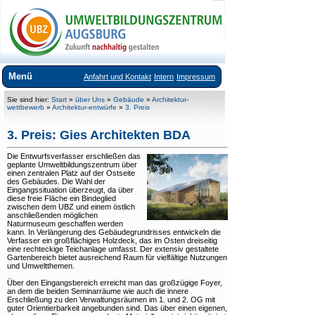
Menü
Anfahrt und Kontakt
Intern
Impressum
Über uns
Sie sind hier:
Start
»
über Uns
»
Gebäude
»
Architektur-
wettbewerb
»
Architektur-entwürfe
»
3. Preis
Anfahrt und Kontakt
3. Preis: Gies Architekten BDA
Team
Die Entwurfsverfasser erschließen das
geplante Umweltbildungszentrum über
+
Aufgaben und Themen
einen zentralen Platz auf der Ostseite
des Gebäudes. Die Wahl der
+
Leitbild und pädagogisches Konzept
Eingangssituation überzeugt, da über
diese freie Fläche ein Bindeglied
zwischen dem UBZ und einem östlich
+
Projekte
anschließenden möglichen
Naturmuseum geschaffen werden
+
Gebäude
kann. In Verlängerung des Gebäudegrundrisses entwickeln die
Verfasser ein großflächiges Holzdeck, das im Osten dreiseitig
eine rechteckige Teichanlage umfasst. Der extensiv gestaltete
Aktuelles
Gartenbereich bietet ausreichend Raum für vielfältige Nutzungen
und Umweltthemen.
Veranstaltungsangebote
Über den Eingangsbereich erreicht man das großzügige Foyer,
an dem die beiden Seminarräume wie auch die innere
Ausstellungen im UBZ
Erschließung zu den Verwaltungsräumen im 1. und 2. OG mit
guter Orientierbarkeit angebunden sind. Das über einen eigenen,