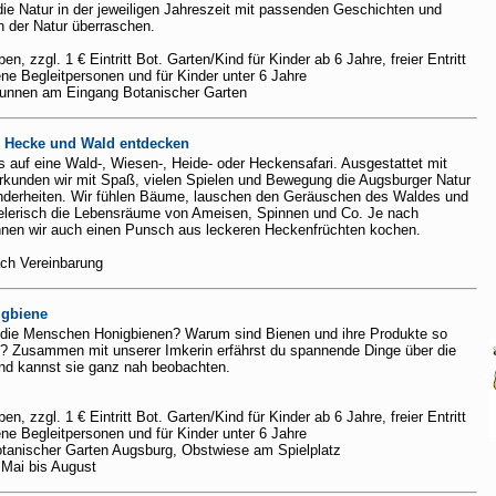
ie Natur in der jeweiligen Jahreszeit mit passenden Geschichten und
n der Natur überraschen.
en, zzgl. 1 € Eintritt Bot. Garten/Kind für Kinder ab 6 Jahre, freier Entritt
ne Begleitpersonen und für Kinder unter 6 Jahre
unnen am Eingang Botanischer Garten
, Hecke und Wald entdecken
auf eine Wald-, Wiesen-, Heide- oder Heckensafari. Ausgestattet mit
rkunden wir mit Spaß, vielen Spielen und Bewegung die Augsburger Natur
nderheiten. Wir fühlen Bäume, lauschen den Geräuschen des Waldes und
elerisch die Lebensräume von Ameisen, Spinnen und Co. Je nach
nnen wir auch einen Punsch aus leckeren Heckenfrüchten kochen.
ch Vereinbarung
igbiene
die Menschen Honigbienen? Warum sind Bienen und ihre Produkte so
ns? Zusammen mit unserer Imkerin erfährst du spannende Dinge über die
nd kannst sie ganz nah beobachten.
en, zzgl. 1 € Eintritt Bot. Garten/Kind für Kinder ab 6 Jahre, freier Entritt
ne Begleitpersonen und für Kinder unter 6 Jahre
tanischer Garten Augsburg, Obstwiese am Spielplatz
Mai bis August