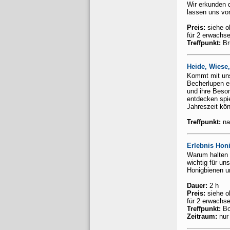
Wir erkunden d
lassen uns vo
Preis:
siehe ob
für 2 erwachse
Treffpunkt:
Br
Heide, Wiese
Kommt mit uns 
Becherlupen e
und ihre Beso
entdecken spi
Jahreszeit kö
Treffpunkt:
na
Erlebnis Hon
Warum halten 
wichtig für u
Honigbienen u
Dauer:
2 h
Preis:
siehe ob
für 2 erwachse
Treffpunkt:
Bo
Zeitraum:
nur 