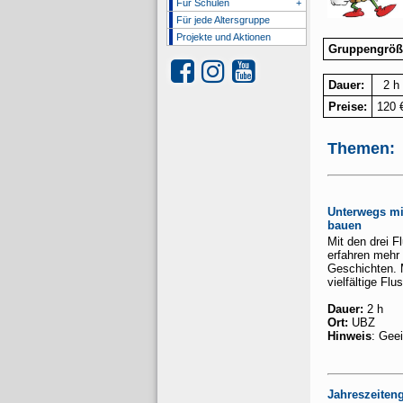
Für Schulen
+
Für jede Altersgruppe
Projekte und Aktionen
Gruppengröß
Dauer:
2 h
Preise:
120 
Themen:
Unterwegs mi
bauen
Mit den drei F
erfahren mehr
Geschichten. 
vielfältige Fl
Dauer:
2 h
Ort:
UBZ
Hinweis
: Geei
Jahreszeiten