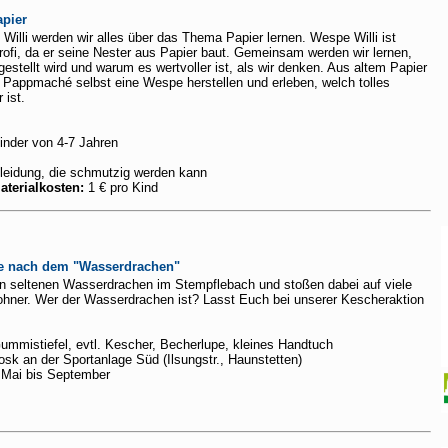
pier
Willi werden wir alles über das Thema Papier lernen. Wespe Willi ist
rofi, da er seine Nester aus Papier baut. Gemeinsam werden wir lernen,
gestellt wird und warum es wertvoller ist, als wir denken. Aus altem Papier
 Pappmaché selbst eine Wespe herstellen und erleben, welch tolles
 ist.
inder von 4-7 Jahren
eidung, die schmutzig werden kann
aterialkosten:
1 € pro Kind
e nach dem "Wasserdrachen"
n seltenen Wasserdrachen im Stempflebach und stoßen dabei auf viele
ohner. Wer der Wasserdrachen ist? Lasst Euch bei unserer Kescheraktion
mmistiefel, evtl. Kescher, Becherlupe, kleines Handtuch
sk an der Sportanlage Süd (Ilsungstr., Haunstetten)
 Mai bis September