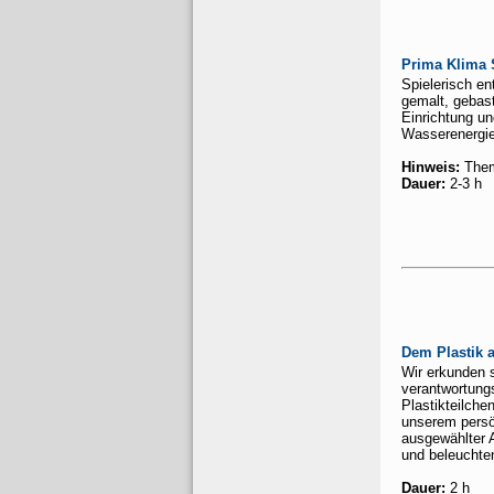
Prima Klima 
Spielerisch en
gemalt, gebast
Einrichtung u
Wasserenergie
Hinweis:
Them
Dauer:
2-3 h
Dem Plastik a
Wir erkunden s
verantwortung
Plastikteilch
unserem persö
ausgewählter A
und beleuchte
Dauer:
2 h