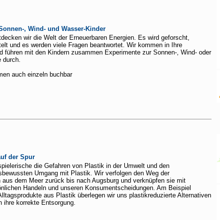
Sonnen-, Wind- und Wasser-Kinder
tdecken wir die Welt der Erneuerbaren Energien. Es wird geforscht,
elt und es werden viele Fragen beantwortet. Wir kommen in Ihre
nd führen mit den Kindern zusammen Experimente zur Sonnen-, Wind- oder
 durch.
en auch einzeln buchbar
uf der Spur
pielerische die Gefahren von Plastik in der Umwelt und den
sbewussten Umgang mit Plastik. Wir verfolgen den Weg der
en aus dem Meer zurück bis nach Augsburg und verknüpfen sie mit
nlichen Handeln und unseren Konsumentscheidungen. Am Beispiel
lltagsprodukte aus Plastik überlegen wir uns plastikreduzierte Alternativen
n ihre korrekte Entsorgung.