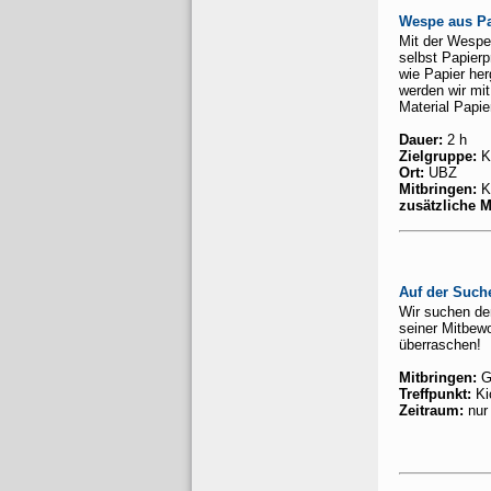
Wespe aus Pa
Mit der Wespe 
selbst Papierp
wie Papier her
werden wir mit
Material Papier
Dauer:
2 h
Zielgruppe:
K
Ort:
UBZ
Mitbringen:
Kl
zusätzliche M
Auf der Such
Wir suchen de
seiner Mitbew
überraschen!
Mitbringen:
Gu
Treffpunkt:
Kio
Zeitraum:
nur