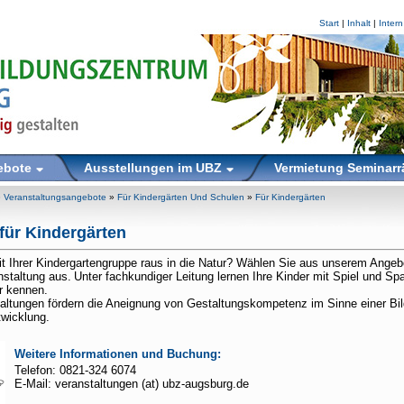
Start
|
Inhalt
|
Intern
ebote
Ausstellungen im UBZ
Vermietung Seminar
»
Veranstaltungsangebote
»
Für Kindergärten Und Schulen
»
Für Kindergärten
für Kindergärten
t Ihrer Kindergartengruppe raus in die Natur? Wählen Sie aus unserem Angebo
staltung aus.
Unter fachkundiger Leitung lernen Ihre Kinder mit Spiel und Sp
r kennen.
altungen fördern die Aneignung von Gestaltungskompetenz im Sinne einer Bil
twicklung.
Weitere Informationen und Buchung:
Telefon: 0821-324 6074
E-Mail: veranstaltungen (at) ubz-augsburg.de